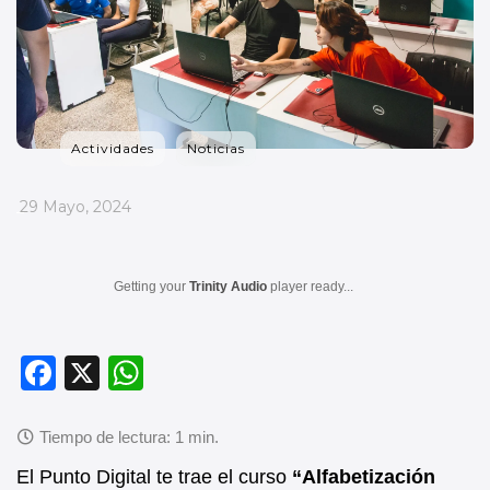
Actividades
Noticias
_
29 Mayo, 2024
Getting your
Trinity Audio
player ready...
F
X
W
a
h
c
at
e
s
El Punto Digital te trae el curso
“Alfabetización