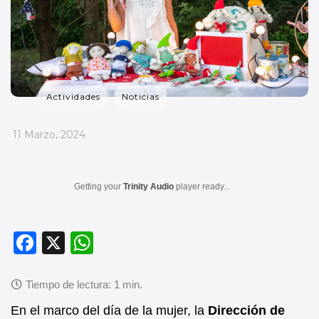
Actividades
Noticias
_
11 Marzo, 2024
Getting your
Trinity Audio
player ready...
F
X
W
a
h
c
at
e
s
En el marco del día de la mujer, la
Dirección de