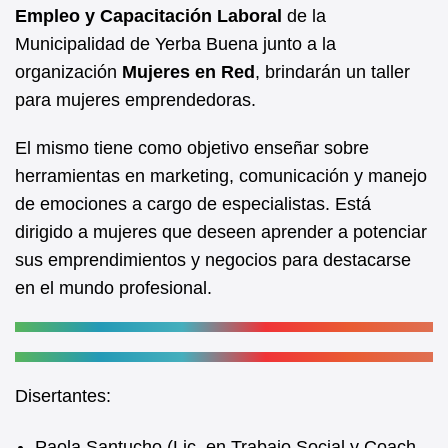
b
A
Empleo y Capacitación Laboral
de la
Municipalidad de Yerba Buena junto a la
o
p
organización
Mujeres en Red
, brindarán un taller
o
p
para mujeres emprendedoras.
k
El mismo tiene como objetivo enseñar sobre
herramientas en marketing, comunicación y manejo
de emociones a cargo de especialistas. Está
dirigido a mujeres que deseen aprender a potenciar
sus emprendimientos y negocios para destacarse
en el mundo profesional.
Disertantes:
Paola Santucho (Lic. en Trabajo Social y Coach