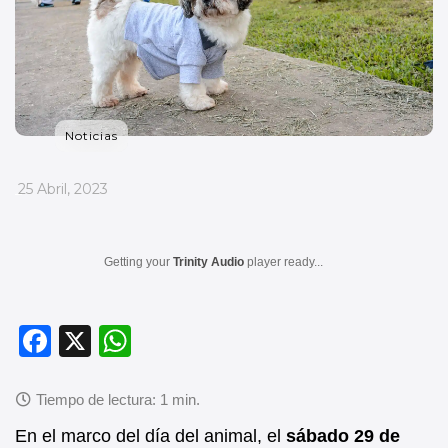
Noticias
_
25 Abril, 2023
Getting your
Trinity Audio
player ready...
F
X
W
a
h
c
at
e
s
En el marco del día del animal, el
sábado 29 de