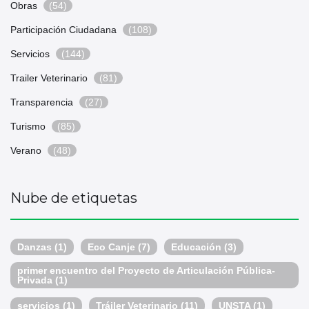
Obras
(54)
Participación Ciudadana
(108)
Servicios
(144)
Trailer Veterinario
(81)
Transparencia
(27)
Turismo
(85)
Verano
(48)
Nube de etiquetas
Danzas
(1)
Eco Canje
(7)
Educación
(3)
primer encuentro del Proyecto de Articulación Pública-
Privada
(1)
servicios
(1)
Tráiler Veterinario
(11)
UNSTA
(1)