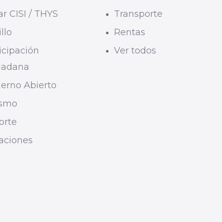
r CISI / THYS
Transporte
llo
Rentas
icipación
Ver todos
dadana
erno Abierto
ismo
orte
taciones