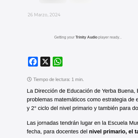
_
26 Marzo, 2024
Getting your
Trinity Audio
player ready...
F
X
W
a
h
c
at
e
s
La Dirección de Educación de Yerba Buena, br
b
A
problemas matemáticos como estrategia de en
y 2° ciclo del nivel primario y también para d
o
p
o
p
Las jornadas tendrán lugar en la Escuela Mu
k
fecha, para docentes del
nivel primario, el t