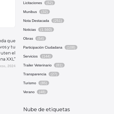
Licitaciones
(52)
Munibus
(32)
Nota Destacada
(251)
Noticias
(1.560)
Obras
(54)
enda que
vos y tu
Participación Ciudadana
(108)
ruten el
Servicios
(144)
ana XXL”
Trailer Veterinario
(81)
rzo, 2024
Transparencia
(27)
Turismo
(85)
Verano
(48)
Nube de etiquetas