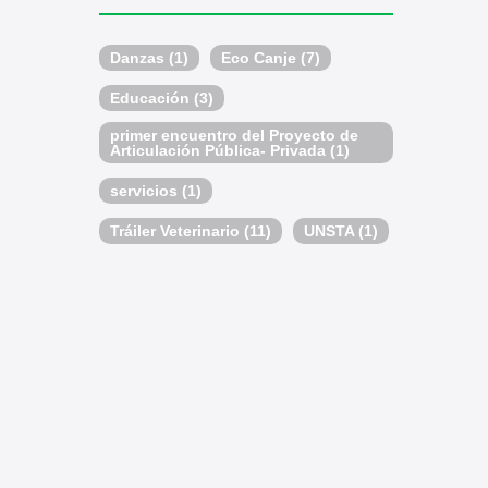
Danzas
(1)
Eco Canje
(7)
Educación
(3)
primer encuentro del Proyecto de
Articulación Pública- Privada
(1)
servicios
(1)
Tráiler Veterinario
(11)
UNSTA
(1)