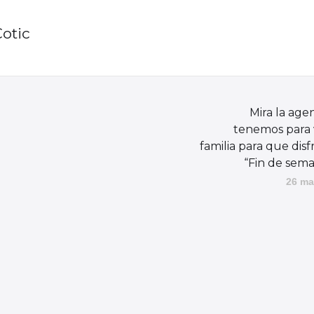
Cotic
Mira la ag
tenemos para 
familia para que disf
“Fin de sem
26 ma