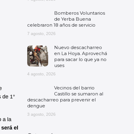
Bomberos Voluntarios
de Yerba Buena
celebraron 18 años de servicio
7 agosto, 2026
Nuevo descacharreo
en La Hoya. Aprovechá
para sacar lo que ya no
uses
4 agosto, 2026
Vecinos del barrio
e
Castillo se sumaron al
s de 1°
descacharreo para prevenir el
dengue
3 agosto, 2026
 a la
 será el