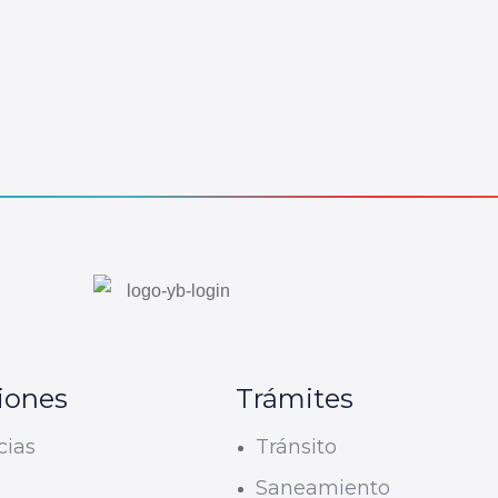
iones
Trámites
cias
Tránsito
U
Saneamiento