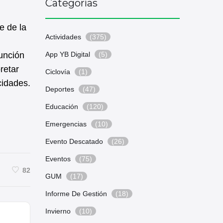
Categorías
e de la
Actividades
(375)
función
App YB Digital
(5)
retar
Ciclovía
(1)
cidades.
Deportes
(47)
Educación
(120)
Emergencias
(10)
Evento Descatado
(26)
Eventos
(75)
82
GUM
(17)
Informe De Gestión
(18)
Invierno
(10)