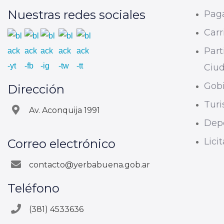
Nuestras redes sociales
Paga
Carri
Part
Ciu
Gobi
Dirección
Tur
Av. Aconquija 1991
Dep
Lici
Correo electrónico
contacto@yerbabuena.gob.ar
Teléfono
(381) 4533636