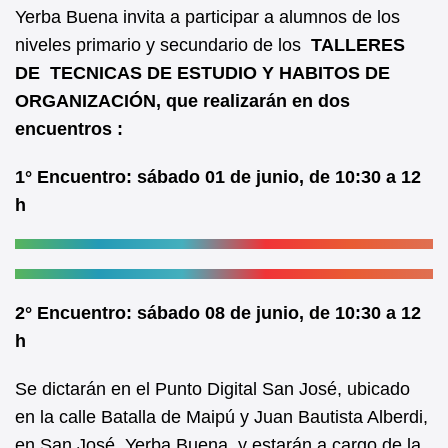
b
A
Yerba Buena invita a participar a alumnos de los
niveles primario y secundario de los
TALLERES
o
p
DE TECNICAS DE ESTUDIO Y HABITOS DE
o
p
ORGANIZACIÓN, que realizarán en dos
k
encuentros :
1° Encuentro: sábado 01 de junio, de 10:30 a 12
h
2° Encuentro: sábado 08 de junio, de 10:30 a 12
h
Se dictarán en el Punto Digital San José, ubicado
en la calle Batalla de Maipú y Juan Bautista Alberdi,
en San José, Yerba Buena, y estarán a cargo de la