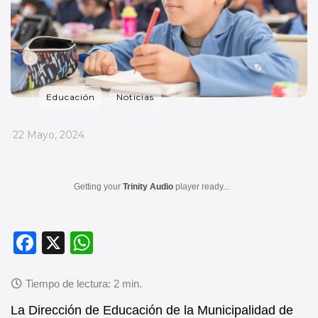
Educación
Noticias
_
22 Mayo, 2024
Getting your
Trinity Audio
player ready...
F
X
W
a
h
c
at
e
s
La Dirección de Educación de la Municipalidad de