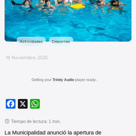
Actividades
Deportes
_
18 Noviembre, 2025
Getting your
Trinity Audio
player ready...
F
X
W
a
h
c
at
e
s
La Municipalidad anunció la apertura de