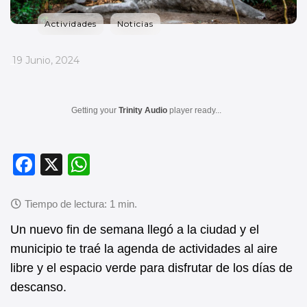
Actividades
Noticias
_
19 Junio, 2024
Getting your
Trinity Audio
player ready...
F
X
W
a
h
c
at
e
s
Un nuevo fin de semana llegó a la ciudad y el
b
A
municipio te traé la agenda de actividades al aire
libre y el espacio verde para disfrutar de los días de
o
p
descanso.
o
p