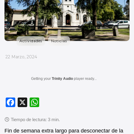
Actividades
Noticias
_
22 Marzo, 2024
Getting your
Trinity Audio
player ready...
F
X
W
a
h
c
at
e
s
Fin de semana extra largo para desconectar de la