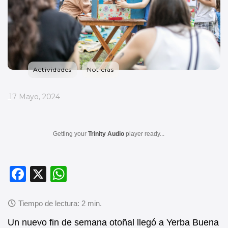
Actividades
Noticias
_
17 Mayo, 2024
Getting your
Trinity Audio
player ready...
F
X
W
a
h
c
at
e
s
Un nuevo fin de semana otoñal llegó a Yerba Buena