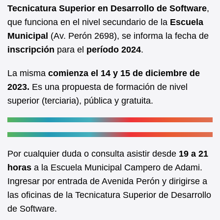
b
A
Tecnicatura Superior en Desarrollo de Software
,
que funciona en el nivel secundario de la
Escuela
o
p
Municipal
(Av. Perón 2698), se informa la fecha de
o
p
inscripción
para el
período 2024
.
k
La misma
comienza el 14 y 15 de diciembre de
2023.
Es una propuesta de formación de nivel
superior (terciaria), pública y gratuita.
Por cualquier duda o consulta asistir desde
19 a 21
horas
a la Escuela Municipal Campero de Adami.
Ingresar por entrada de Avenida Perón y dirigirse a
las oficinas de la Tecnicatura Superior de Desarrollo
de Software.