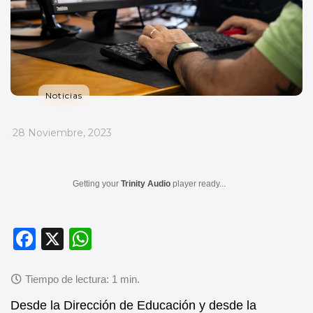
Noticias
_
28 Noviembre, 2023
Getting your
Trinity Audio
player ready...
F
X
W
a
h
c
at
e
s
Desde la Dirección de Educación y desde la