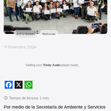
Actividades
Noticias
_
9 Diciembre, 2024
Getting your
Trinity Audio
player ready...
F
X
W
a
h
c
a
Por medio de la Secretaría de Ambiente y Servicios