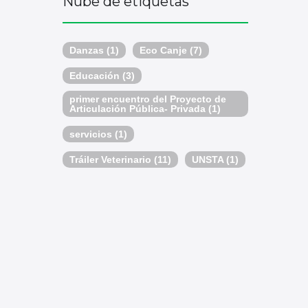
Nube de etiquetas
Danzas
(1)
Eco Canje
(7)
Educación
(3)
primer encuentro del Proyecto de
Articulación Pública- Privada
(1)
servicios
(1)
Tráiler Veterinario
(11)
UNSTA
(1)