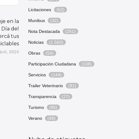
Licitaciones
(52)
Munibus
(32)
je en la
 Día del
Nota Destacada
(251)
ercá tus
Noticias
(1.560)
iclables
bril, 2024
Obras
(54)
Participación Ciudadana
(108)
Servicios
(144)
Trailer Veterinario
(81)
Transparencia
(27)
Turismo
(85)
Verano
(48)