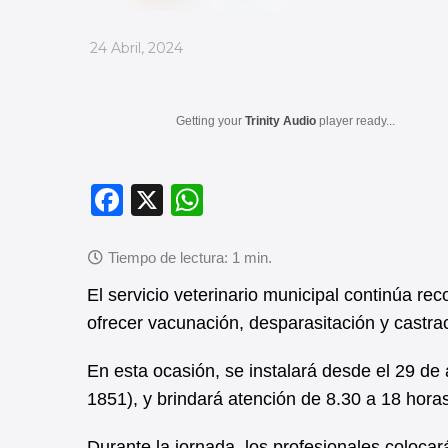
_
24 Abril, 2024
Getting your
Trinity Audio
player ready...
F
X
W
a
h
c
at
e
s
El servicio veterinario municipal continúa r
b
A
ofrecer vacunación, desparasitación y castra
o
p
En esta ocasión, se instalará desde el 29 de 
o
p
1851), y brindará atención de 8.30 a 18 horas
k
Durante la jornada, los profesionales colocar