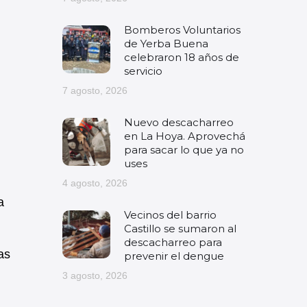
Bomberos Voluntarios
de Yerba Buena
celebraron 18 años de
servicio
7 agosto, 2026
Nuevo descacharreo
en La Hoya. Aprovechá
para sacar lo que ya no
uses
4 agosto, 2026
a
Vecinos del barrio
Castillo se sumaron al
descacharreo para
as
prevenir el dengue
3 agosto, 2026