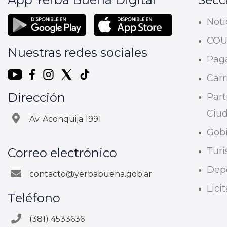
Noti
CO
Nuestras redes sociales
Paga
Carri
Dirección
Part
Ciu
Av. Aconquija 1991
Gobi
Correo electrónico
Tur
Dep
contacto@yerbabuena.gob.ar
Lici
Teléfono
(381) 4533636