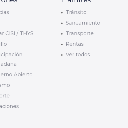
cias
Tránsito
U
Saneamiento
r CISI / THYS
Transporte
llo
Rentas
icipación
Ver todos
dadana
erno Abierto
ismo
orte
taciones