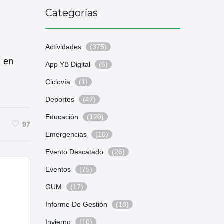
Categorías
Actividades
(375)
l
en
App YB Digital
(5)
Ciclovía
(1)
Deportes
(47)
Educación
(120)
97
Emergencias
(10)
Evento Descatado
(26)
Eventos
(75)
GUM
(17)
Informe De Gestión
(18)
Invierno
(10)