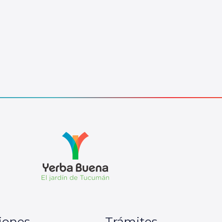
iones
Trámites