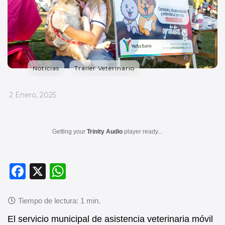
Noticias
Trailer Veterinario
_
2 Enero, 2025
Getting your
Trinity Audio
player ready...
F
X
W
a
h
c
at
e
s
El servicio municipal de asistencia veterinaria móvil