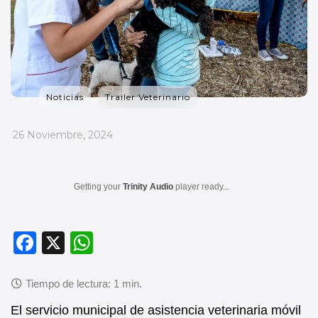
Noticias
Trailer Veterinario
_
26 Noviembre, 2024
Getting your
Trinity Audio
player ready...
F
X
W
a
h
c
at
e
s
El servicio municipal de asistencia veterinaria móvil