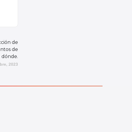
cción de
untos de
é dónde.
bre, 2023