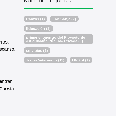
Nube de etiquetas
Danzas
(1)
Eco Canje
(7)
Educación
(3)
primer encuentro del Proyecto de
Articulación Pública- Privada
(1)
rros.
escanso,
servicios
(1)
Tráiler Veterinario
(11)
UNSTA
(1)
entran
 Cuesta