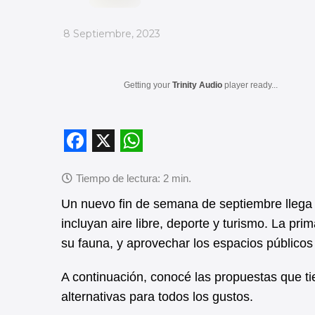
_
8 Septiembre, 2023
Getting your
Trinity Audio
player ready...
F
X
W
a
h
c
a
Un nuevo fin de semana de septiembre llega a
incluyan aire libre, deporte y turismo. La pr
e
t
su fauna, y aprovechar los espacios públicos
b
s
o
A
A continuación, conocé las propuestas que tie
o
p
alternativas para todos los gustos.