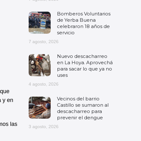
Bomberos Voluntarios
de Yerba Buena
celebraron 18 años de
servicio
7 agosto, 2026
Nuevo descacharreo
en La Hoya. Aprovechá
para sacar lo que ya no
uses
4 agosto, 2026
 que
Vecinos del barrio
a y en
Castillo se sumaron al
descacharreo para
prevenir el dengue
mos las
3 agosto, 2026