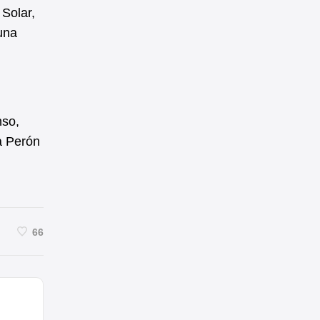
Solar,
una
nso,
a Perón
66