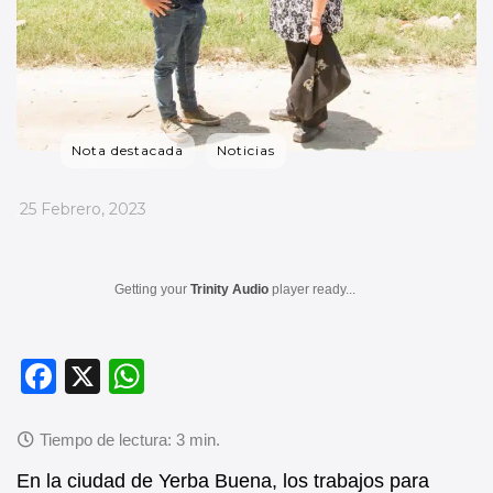
Nota destacada
Noticias
_
25 Febrero, 2023
Getting your
Trinity Audio
player ready...
F
X
W
a
h
c
at
e
s
En la ciudad de Yerba Buena, los trabajos para