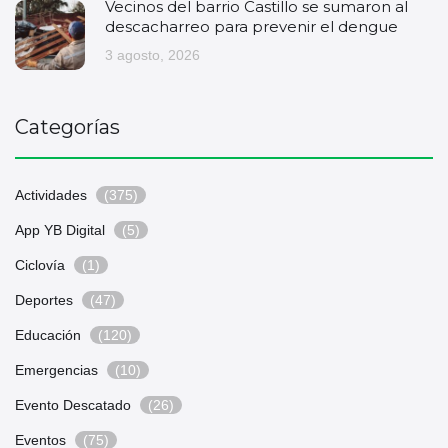
Vecinos del barrio Castillo se sumaron al
descacharreo para prevenir el dengue
3 agosto, 2026
Categorías
Actividades
(375)
App YB Digital
(5)
Ciclovía
(1)
Deportes
(47)
Educación
(120)
Emergencias
(10)
Evento Descatado
(26)
Eventos
(75)