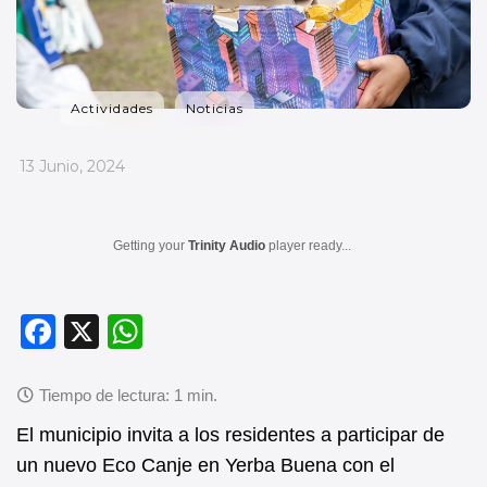
Actividades
Noticias
_
13 Junio, 2024
Getting your
Trinity Audio
player ready...
F
X
W
a
h
c
at
e
s
El municipio invita a los residentes a participar de
b
A
un nuevo Eco Canje en Yerba Buena con el