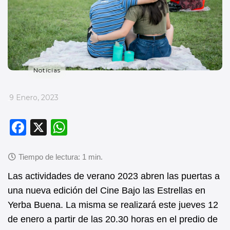
Noticias
_
9 Enero, 2023
F
X
W
a
h
c
at
e
s
Las actividades de verano 2023 abren las puertas a
b
A
una nueva edición del Cine Bajo las Estrellas en
Yerba Buena. La misma se realizará este jueves 12
o
p
de enero a partir de las 20.30 horas en el predio de
o
p