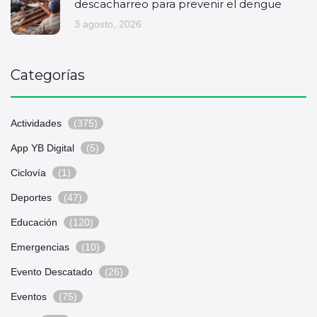
descacharreo para prevenir el dengue
3 agosto, 2026
Categorías
Actividades
(375)
App YB Digital
(5)
Ciclovía
(1)
Deportes
(47)
Educación
(120)
Emergencias
(10)
Evento Descatado
(26)
Eventos
(75)