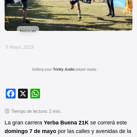
Noticias
_
3 Mayo, 2023
Getting your
Trinity Audio
player ready...
F
X
W
a
h
c
at
e
s
La gran carrera
Yerba Buena 21K
se correrá este
b
A
domingo 7 de mayo
por las calles y avenidas de la