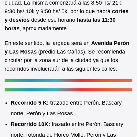
ciudad. La misma comenzará a las 8:50 hs/ 21k,
o
p
9:30 hs/ 10k y 9:50 hs/ 5k, por lo que habrá
cortes
o
p
y desvíos
desde ese horario
hasta las 11:30
k
horas
, aproximadamente.
En este sentido, la largada será en
Avenida Perón
y Las Rosas
(predio Las Cañas). Se recomienda
circular por la zona sur de la ciudad ya que los
recorridos involucrarán a las siguientes calles:
Recorrido 5 K:
trazado entre Perón, Bascary
norte, Perón y Las Rosas.
Recorrido 10K:
trazado entre Perón, Bascary
norte, rotonda de Horco Molle, Perón y Las