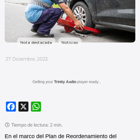
Nota destacada
Noticias
_
27 Diciembre, 2023
Getting your
Trinity Audio
player ready...
F
X
W
a
h
c
at
e
s
En el marco del Plan de Reordenamiento del