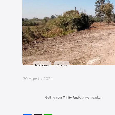
Noticias
Obras
_
20 Agosto, 2024
Getting your
Trinity Audio
player ready...