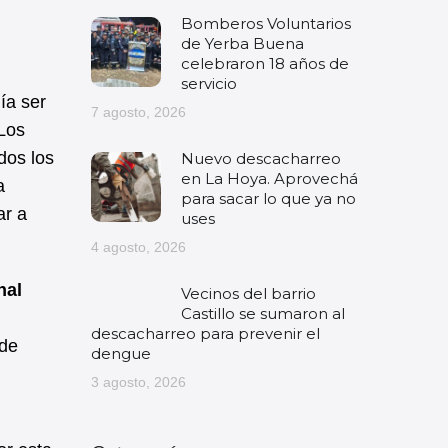
Bomberos Voluntarios
de Yerba Buena
celebraron 18 años de
servicio
ía ser
7 agosto, 2026
 Los
dos los
Nuevo descacharreo
en La Hoya. Aprovechá
a
para sacar lo que ya no
ar a
uses
4 agosto, 2026
nal
Vecinos del barrio
Castillo se sumaron al
descacharreo para prevenir el
 de
dengue
3 agosto, 2026