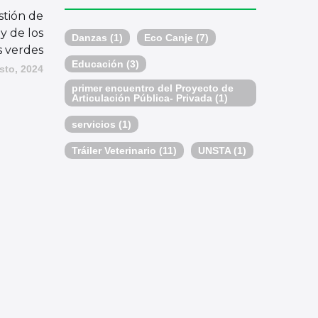
estión de
y de los
Danzas
(1)
Eco Canje
(7)
s verdes
Educación
(3)
sto, 2024
primer encuentro del Proyecto de
Articulación Pública- Privada
(1)
servicios
(1)
Tráiler Veterinario
(11)
UNSTA
(1)