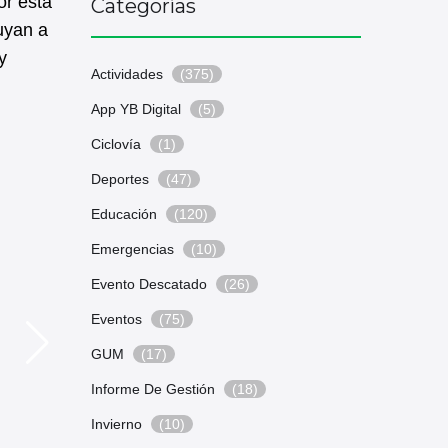
or esta
Categorías
uyan a
y
Actividades
(375)
App YB Digital
(5)
Ciclovía
(1)
Deportes
(47)
Educación
(120)
Emergencias
(10)
Evento Descatado
(26)
Eventos
(75)
GUM
(17)
Informe De Gestión
(18)
Invierno
(10)