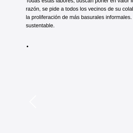
Todas estas labores, buscan poner en valor l
razón, se pide a todos los vecinos de su col
la proliferación de más basurales informales
sustentable.