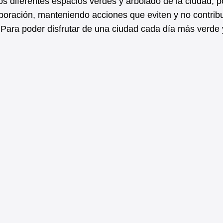
os diferentes espacios verdes y arbolado de la ciudad, p
aboración, manteniendo acciones que eviten y no contrib
. Para poder disfrutar de una ciudad cada día más verde 