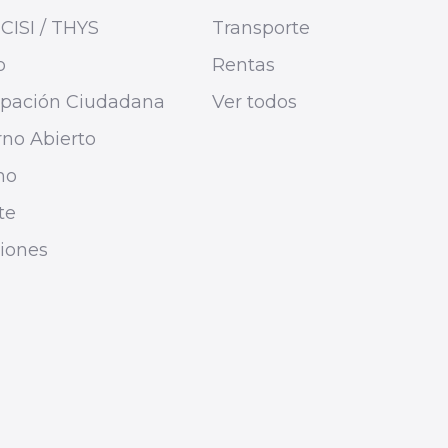
CISI / THYS
Transporte
o
Rentas
cipación Ciudadana
Ver todos
no Abierto
mo
te
ciones