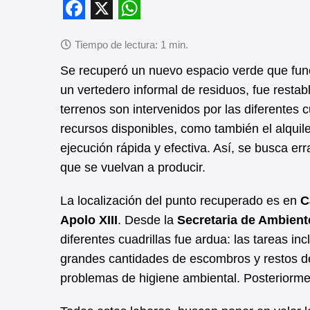
F
X
W
a
h
c
a
Se recuperó un nuevo espacio verde que fun
un vertedero informal de residuos, fue resta
e
t
terrenos son intervenidos por las diferentes c
b
s
recursos disponibles, como también el alquil
o
A
ejecución rápida y efectiva. Así, se busca er
o
p
que se vuelvan a producir.
k
p
La localización del punto recuperado es en
C
Apolo XIII
. Desde la
Secretaria de Ambient
diferentes cuadrillas fue ardua: las tareas in
grandes cantidades de escombros y restos de
problemas de higiene ambiental. Posteriorment