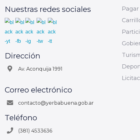
Nuestras redes sociales
Pagar 
Carrill
Parti
Gobier
Dirección
Turis
Depor
Av. Aconquija 1991
Licita
Correo electrónico
contacto@yerbabuena.gob.ar
Teléfono
(381) 4533636