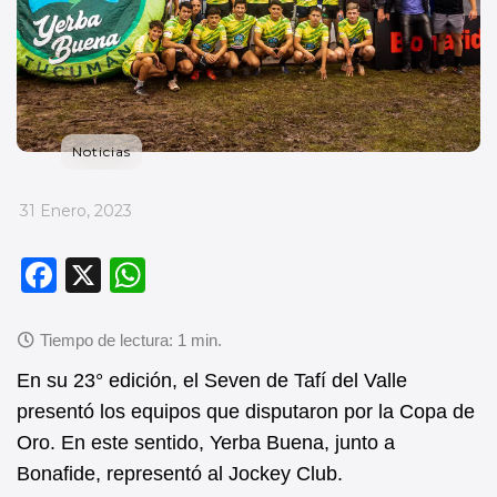
Noticias
_
31 Enero, 2023
F
X
W
a
h
c
at
e
s
En su 23° edición, el Seven de Tafí del Valle
b
A
presentó los equipos que disputaron por la Copa de
Oro. En este sentido, Yerba Buena, junto a
o
p
Bonafide, representó al Jockey Club.
o
p