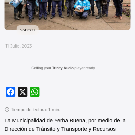
Noticias
_
11 Julio, 2023
Getting your
Trinity Audio
player ready...
F
X
W
a
h
c
at
e
s
La Municipalidad de Yerba Buena, por medio de la
b
A
Dirección de Tránsito y Transporte y Recursos