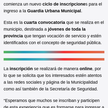
b
A
comienza un nuevo
ciclo de inscripcione
s para el
ingreso a la
Guardia Urbana Municipal
.
o
p
o
p
Esta es la
cuarta convocatoria
que se realiza en el
k
municipio, destinada a
jóvenes de toda la
provincia
que tengan vocación de servicio y estén
identificados con el concepto de seguridad pública.
La
inscripción
se realizará de manera
online
, por
lo que se solicita que los interesados estén atentos
a las redes sociales y página de la Municipalidad
como así también de la Secretaría de Seguridad.
“Esperamos que muchos se inscriban y participen
de esta experiencia que es formarse para ingresar a