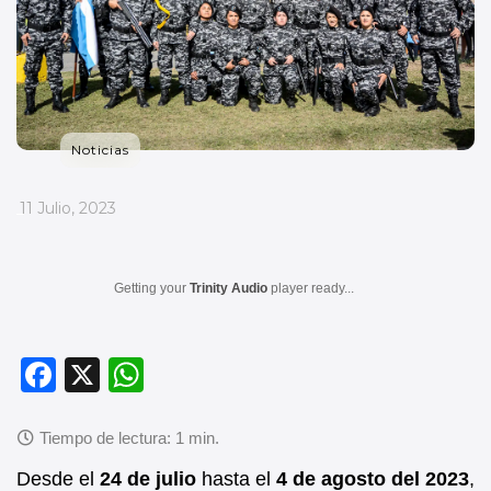
Noticias
_
11 Julio, 2023
Getting your
Trinity Audio
player ready...
F
X
W
a
h
c
at
e
s
Desde el
24 de julio
hasta el
4 de agosto del 2023
,