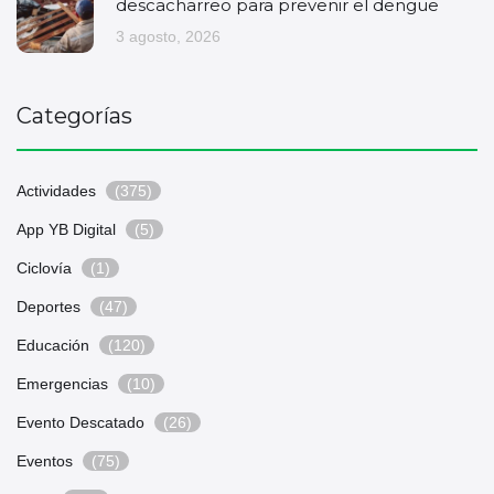
descacharreo para prevenir el dengue
3 agosto, 2026
Categorías
Actividades
(375)
App YB Digital
(5)
Ciclovía
(1)
Deportes
(47)
Educación
(120)
Emergencias
(10)
Evento Descatado
(26)
Eventos
(75)