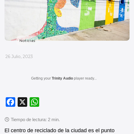
Noticias
_
26 Julio, 2023
Getting your
Trinity Audio
player ready...
F
X
W
a
h
c
at
e
s
El centro de reciclado de la ciudad es el punto