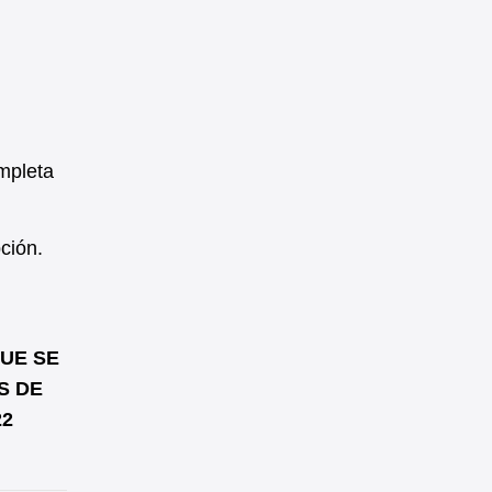
mpleta
ción.
QUE SE
S DE
22