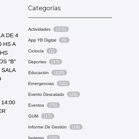
Categorías
Actividades
(375)
LA DE 4
App YB Digital
(5)
0 HS A
Ciclovía
(1)
 HS
OS “B”
Deportes
(47)
” SALA
Educación
(120)
O
Emergencias
(10)
Evento Descatado
(26)
 14:00
Eventos
(75)
ER
GUM
(17)
Informe De Gestión
(18)
Invierno
(10)