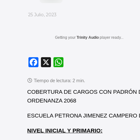
_
25 Julio, 2023
Getting your
Trinity Audio
player ready...
F
X
W
a
h
c
at
e
s
COBERTURA DE CARGOS CON PADRÓN D
b
A
ORDENANZA 2068
o
p
ESCUELA PETRONA JIMENEZ CAMPERO 
o
p
k
NIVEL INICIAL Y PRIMARIO: