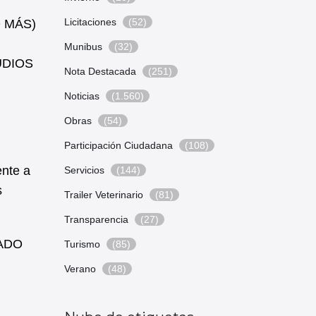
Licitaciones
(52)
 MÁS)
Munibus
(32)
UDIOS
Nota Destacada
(251)
Noticias
(1.560)
Obras
(54)
Participación Ciudadana
(108)
nte a
Servicios
(144)
s
Trailer Veterinario
(81)
Transparencia
(27)
MADO
Turismo
(85)
Verano
(48)