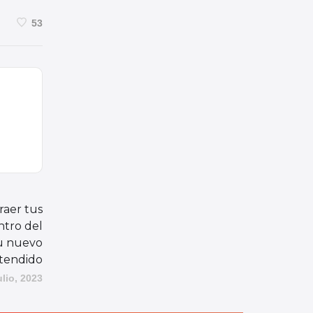
53
raer tus
ntro del
su nuevo
xtendido
ulio, 2023