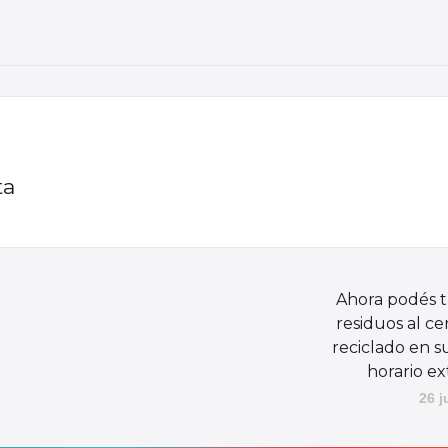
ta
Ahora podés t
residuos al ce
reciclado en 
horario e
26 j