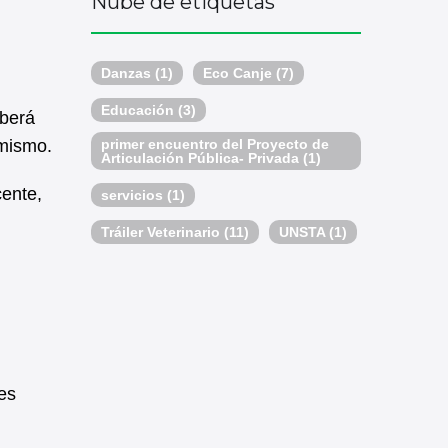
Nube de etiquetas
Danzas
(1)
Eco Canje
(7)
Educación
(3)
eberá
primer encuentro del Proyecto de
 mismo.
Articulación Pública- Privada
(1)
ente,
servicios
(1)
Tráiler Veterinario
(11)
UNSTA
(1)
tes