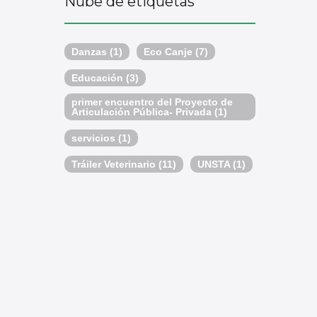
Nube de etiquetas
Danzas
(1)
Eco Canje
(7)
Educación
(3)
primer encuentro del Proyecto de
Articulación Pública- Privada
(1)
servicios
(1)
Tráiler Veterinario
(11)
UNSTA
(1)