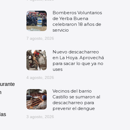
Bomberos Voluntarios
de Yerba Buena
celebraron 18 años de
servicio
7 agosto, 2026
Nuevo descacharreo
en La Hoya. Aprovechá
para sacar lo que ya no
uses
4 agosto, 2026
durante
Vecinos del barrio
n
Castillo se sumaron al
descacharreo para
prevenir el dengue
las
3 agosto, 2026