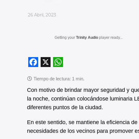
_
26 Abril, 2023
Getting your
Trinity Audio
player ready...
F
X
W
a
h
c
a
Con motivo de brindar mayor seguridad y que 
la noche, continúan colocándose luminaria LE
e
t
diferentes puntos de la ciudad.
b
s
o
A
En este sentido, se mantiene la eficiencia de
o
p
necesidades de los vecinos para promover e