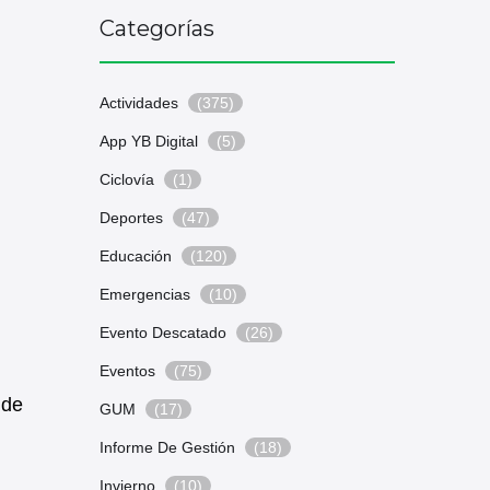
Categorías
Actividades
(375)
App YB Digital
(5)
Ciclovía
(1)
Deportes
(47)
Educación
(120)
Emergencias
(10)
Evento Descatado
(26)
Eventos
(75)
 de
GUM
(17)
Informe De Gestión
(18)
Invierno
(10)