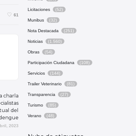
Licitaciones
(52)
61
Munibus
(32)
Nota Destacada
(251)
Noticias
(1.560)
Obras
(54)
Participación Ciudadana
(108)
Servicios
(144)
Trailer Veterinario
(81)
Transparencia
(27)
a charla
ialistas
Turismo
(85)
tual del
Verano
(48)
dengue
bril, 2023