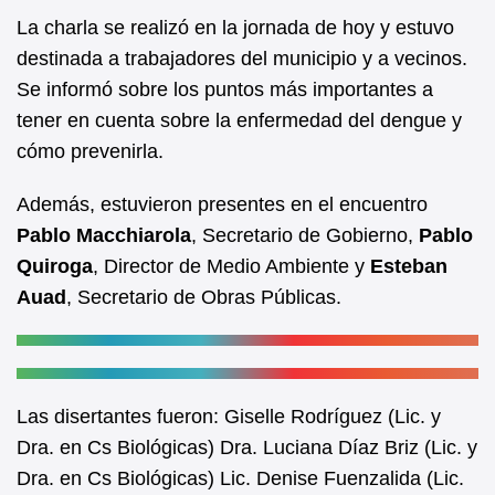
e
s
La charla se realizó en la jornada de hoy y estuvo
b
A
destinada a trabajadores del municipio y a vecinos.
Se informó sobre los puntos más importantes a
o
p
tener en cuenta sobre la enfermedad del dengue y
o
p
cómo prevenirla.
k
Además, estuvieron presentes en el encuentro
Pablo Macchiarola
, Secretario de Gobierno,
Pablo
Quiroga
, Director de Medio Ambiente y
Esteban
Auad
, Secretario de Obras Públicas.
Las disertantes fueron: Giselle Rodríguez (Lic. y
Dra. en Cs Biológicas) Dra. Luciana Díaz Briz (Lic. y
Dra. en Cs Biológicas) Lic. Denise Fuenzalida (Lic.