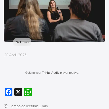
Noticias
_
26 Abril, 2023
Getting your
Trinity Audio
player ready...
F
X
W
a
h
c
at