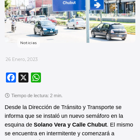
Noticias
_
26 Enero, 2023
F
X
W
a
h
c
at
e
s
Desde la Dirección de Tránsito y Transporte se
b
A
informa que se instaló un nuevo semáforo en la
esquina de
Solano Vera y Calle Chubut
. El mismo
o
p
se encuentra en intermitente y comenzará a
o
p