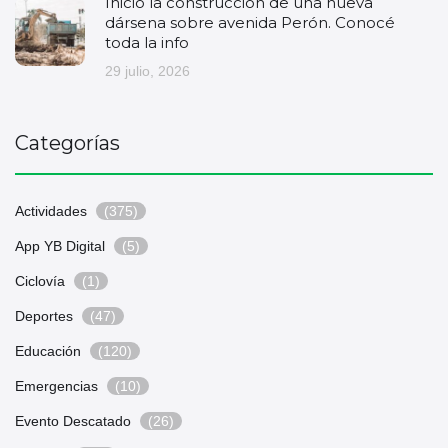
Inició la construcción de una nueva
dársena sobre avenida Perón. Conocé
toda la info
29 julio, 2026
Categorías
Actividades
(375)
App YB Digital
(5)
Ciclovía
(1)
Deportes
(47)
Educación
(120)
Emergencias
(10)
Evento Descatado
(26)