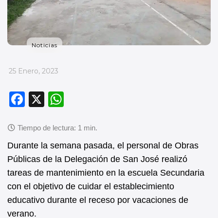
Noticias
_
25 Enero, 2023
F
X
W
a
h
c
at
e
s
Durante la semana pasada, el personal de Obras
b
A
Públicas de la Delegación de San José realizó
tareas de mantenimiento en la escuela Secundaria
o
p
con el objetivo de cuidar el establecimiento
o
p
educativo durante el receso por vacaciones de
k
verano.