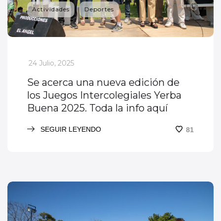
Actividades
Deportes
_
24 Julio, 2025
Se acerca una nueva edición de
los Juegos Intercolegiales Yerba
Buena 2025. Toda la info aquí
SEGUIR LEYENDO
81