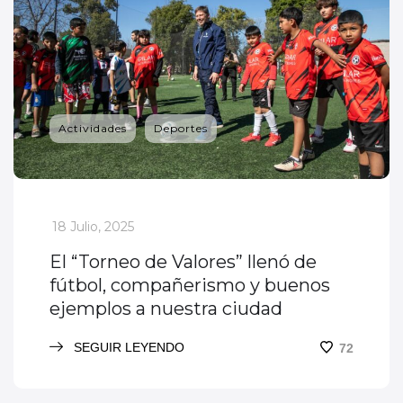
Actividades
Deportes
_
18 Julio, 2025
El “Torneo de Valores” llenó de
fútbol, compañerismo y buenos
ejemplos a nuestra ciudad
SEGUIR LEYENDO
72