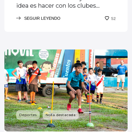
idea es hacer con los clubes
acciones conjuntas que redunden
SEGUIR LEYENDO
52
en beneficio de la comunidad”
Deportes
Nota destacada