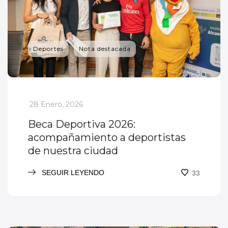
Deportes
Nota destacada
_
28 Enero, 2026
Beca Deportiva 2026:
acompañamiento a deportistas
de nuestra ciudad
SEGUIR LEYENDO
33