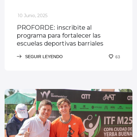
_
10 Junio, 2025
PROFORDE: inscribite al
programa para fortalecer las
escuelas deportivas barriales
SEGUIR LEYENDO
63