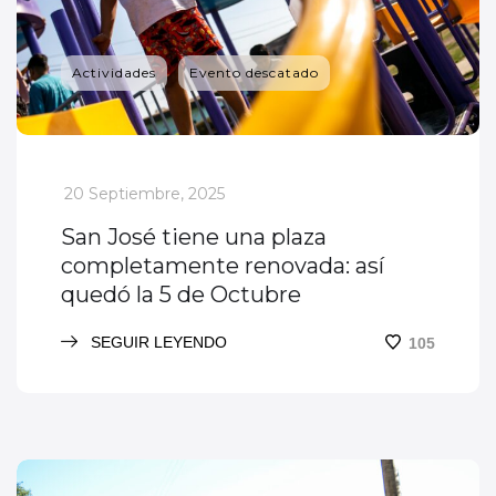
Actividades
Evento descatado
_
20 Septiembre, 2025
San José tiene una plaza
completamente renovada: así
quedó la 5 de Octubre
SEGUIR LEYENDO
105