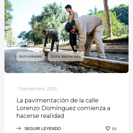
Actividades
Nota destacada
_
1 Septiembre, 2025
La pavimentación de la calle
Lorenzo Domínguez comienza a
hacerse realidad
SEGUIR LEYENDO
88