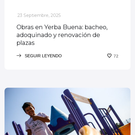
_
23 Septiembre, 2025
Obras en Yerba Buena: bacheo,
adoquinado y renovación de
plazas
SEGUIR LEYENDO
72