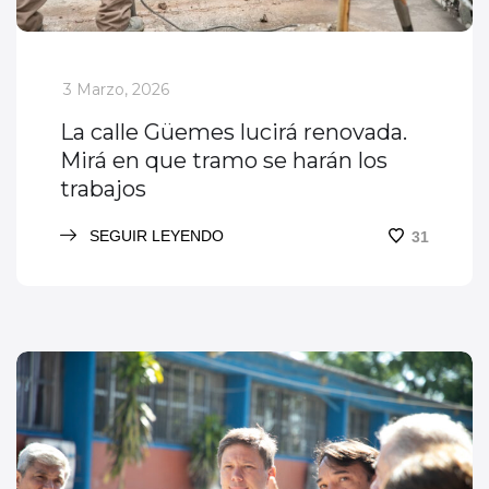
_
3 Marzo, 2026
La calle Güemes lucirá renovada.
Mirá en que tramo se harán los
trabajos
SEGUIR LEYENDO
31