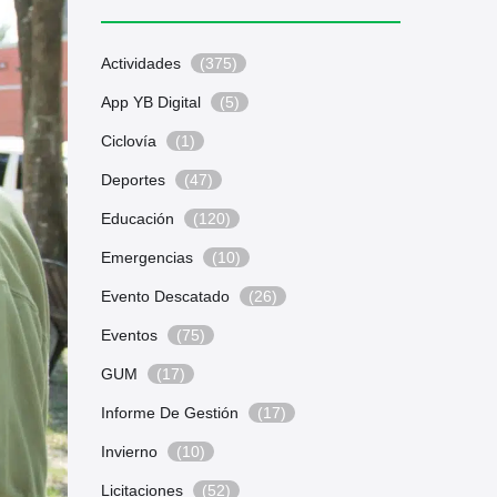
Actividades
(375)
App YB Digital
(5)
Ciclovía
(1)
Deportes
(47)
Educación
(120)
Emergencias
(10)
Evento Descatado
(26)
Eventos
(75)
GUM
(17)
Informe De Gestión
(17)
Invierno
(10)
Licitaciones
(52)