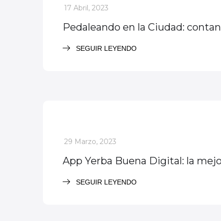
_
17 Abril, 2023
Pedaleando en la Ciudad: contan
SEGUIR LEYENDO
Nota destacada
Noticias
_
29 Marzo, 2023
App Yerba Buena Digital: la mej
SEGUIR LEYENDO