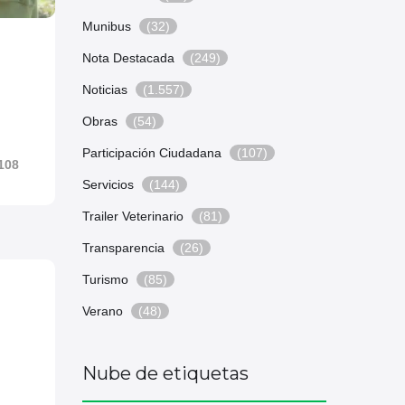
Munibus
(32)
Nota Destacada
(249)
Noticias
(1.557)
Obras
(54)
Participación Ciudadana
(107)
108
Servicios
(144)
Trailer Veterinario
(81)
Transparencia
(26)
Turismo
(85)
Verano
(48)
Nube de etiquetas