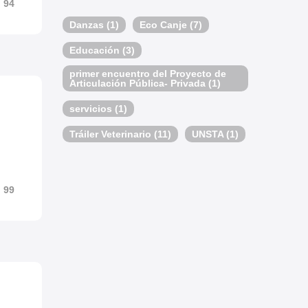
94
Danzas
(1)
Eco Canje
(7)
Educación
(3)
primer encuentro del Proyecto de
Articulación Pública- Privada
(1)
servicios
(1)
Tráiler Veterinario
(11)
UNSTA
(1)
99