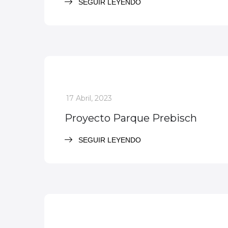
SEGUIR LEYENDO
Participación Ciudadana
_
17 Abril, 2023
Proyecto Parque Prebisch
SEGUIR LEYENDO
Ciclovía
Participación Ciudadana