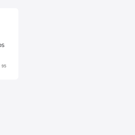
os
95