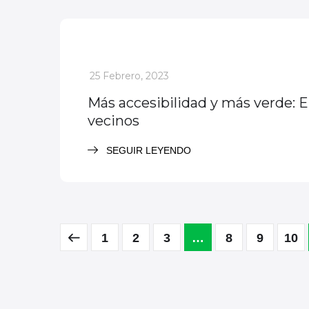
Nota destacada
Noticias
_
25 Febrero, 2023
Más accesibilidad y más verde: E
vecinos
SEGUIR LEYENDO
1
2
3
…
8
9
10