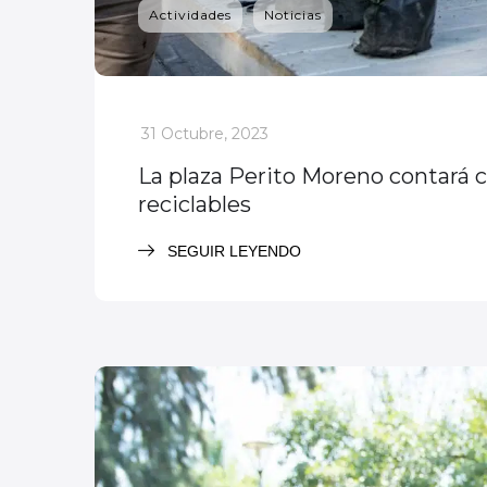
Actividades
Noticias
_
31 Octubre, 2023
La plaza Perito Moreno contará 
reciclables
SEGUIR LEYENDO