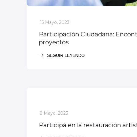
_
15 Mayo, 2023
Participación Ciudadana: Encontr
proyectos
SEGUIR LEYENDO
Participación Ciudadana
_
9 Mayo, 2023
Participá en la restauración artí