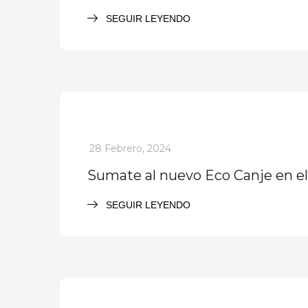
SEGUIR LEYENDO
Noticias
Servicios
_
28 Febrero, 2024
Sumate al nuevo Eco Canje en el
SEGUIR LEYENDO
Noticias
Servicios