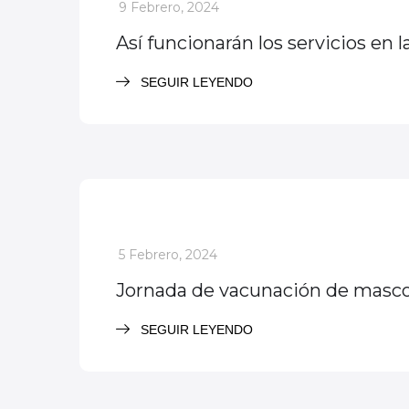
_
9 Febrero, 2024
Así funcionarán los servicios en l
SEGUIR LEYENDO
Noticias
Servicios
_
5 Febrero, 2024
Jornada de vacunación de mascota
SEGUIR LEYENDO
Noticias
Servicios