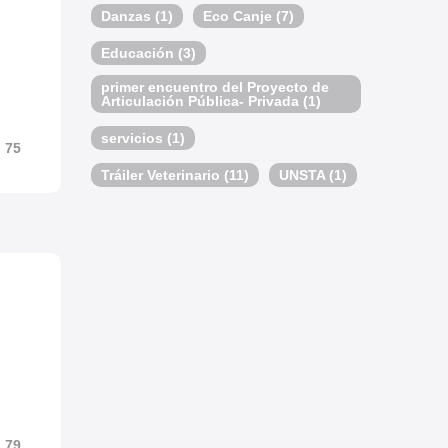
Danzas
(1)
Eco Canje
(7)
Educación
(3)
primer encuentro del Proyecto de
Articulación Pública- Privada
(1)
servicios
(1)
75
Tráiler Veterinario
(11)
UNSTA
(1)
79