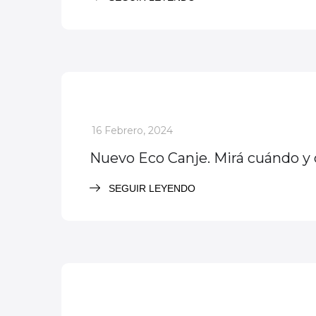
Noticias
Servicios
_
16 Febrero, 2024
Nuevo Eco Canje. Mirá cuándo y d
SEGUIR LEYENDO
Noticias
Servicios