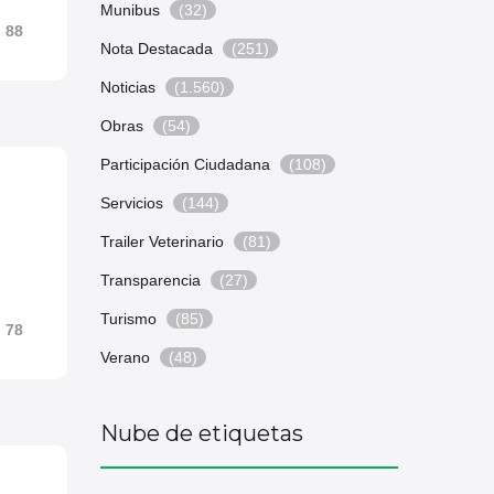
Munibus
(32)
88
Nota Destacada
(251)
Noticias
(1.560)
Obras
(54)
Participación Ciudadana
(108)
Servicios
(144)
Trailer Veterinario
(81)
Transparencia
(27)
Turismo
(85)
78
Verano
(48)
Nube de etiquetas