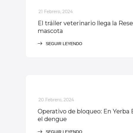
_
21 Febrero, 2024
El tráiler veterinario llega la Re
mascota
SEGUIR LEYENDO
Nota destacada
Noticias
_
20 Febrero, 2024
Operativo de bloqueo: En Yerba 
el dengue
SEGUIR LEYENDO