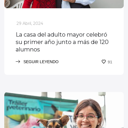
_
29 Abril, 2024
La casa del adulto mayor celebró
su primer año junto a más de 120
alumnos
SEGUIR LEYENDO
91