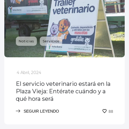
Noticias
Servicios
_
4 Abril, 2024
El servicio veterinario estará en la
Plaza Vieja: Entérate cuándo y a
qué hora será
SEGUIR LEYENDO
88