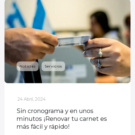
Noticias
Servicios
_
24 Abril, 2024
Sin cronograma y en unos
minutos ¡Renovar tu carnet es
más fácil y rápido!