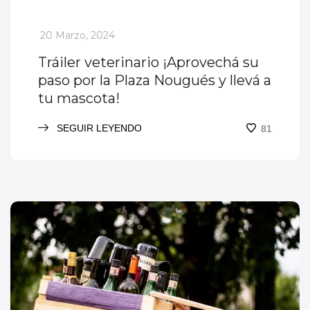
_
20 Marzo, 2024
Tráiler veterinario ¡Aprovechá su
paso por la Plaza Nougués y llevá a
tu mascota!
SEGUIR LEYENDO
81