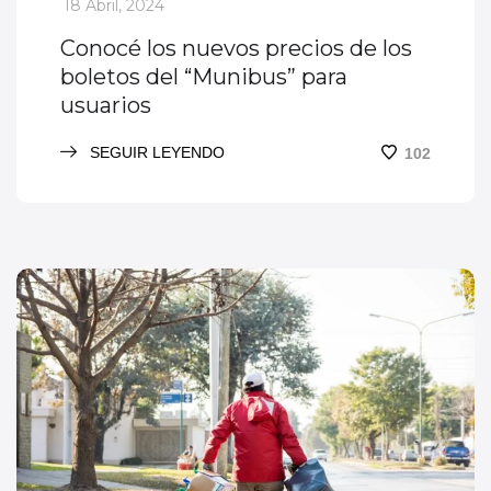
_
18 Abril, 2024
Conocé los nuevos precios de los
boletos del “Munibus” para
usuarios
SEGUIR LEYENDO
102