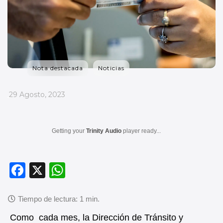
Nota destacada
Noticias
_
29 Agosto, 2023
Getting your
Trinity Audio
player ready...
F
X
W
a
h
c
at
e
s
Como cada mes, la Dirección de Tránsito y