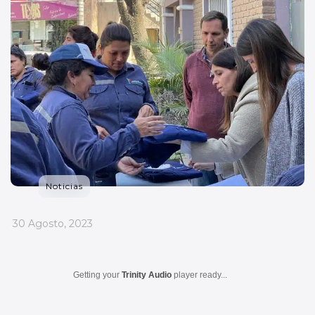
Noticias
_
30 Agosto, 2023
Getting your
Trinity Audio
player ready...