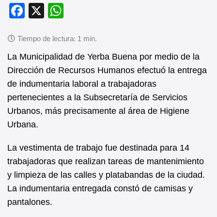
F
X
W
a
h
c
at
e
s
La Municipalidad de Yerba Buena por medio de la
b
A
Dirección de Recursos Humanos efectuó la entrega
de indumentaria laboral a trabajadoras
o
p
pertenecientes a la Subsecretaría de Servicios
o
p
Urbanos, más precisamente al área de Higiene
k
Urbana.
La vestimenta de trabajo fue destinada para 14
trabajadoras que realizan tareas de mantenimiento
y limpieza de las calles y platabandas de la ciudad.
La indumentaria entregada constó de camisas y
pantalones.