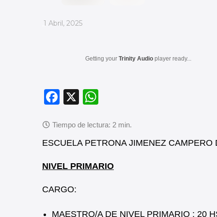
_
1 Abril, 2025
Getting your
Trinity Audio
player ready...
F
X
W
a
h
c
at
e
s
ESCUELA PETRONA JIMENEZ CAMPERO 
b
A
NIVEL PRIMARIO
o
p
o
p
CARGO:
k
MAESTRO/A DE NIVEL PRIMARIO : 20 