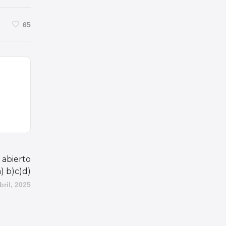
65
 abierto
) b)c)d)
bril, 2025