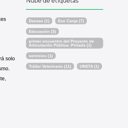
Nube de etiquetas
tes
Danzas
(1)
Eco Canje
(7)
Educación
(3)
primer encuentro del Proyecto de
Articulación Pública- Privada
(1)
servicios
(1)
rá solo
Tráiler Veterinario
(11)
UNSTA
(1)
ismo.
te,