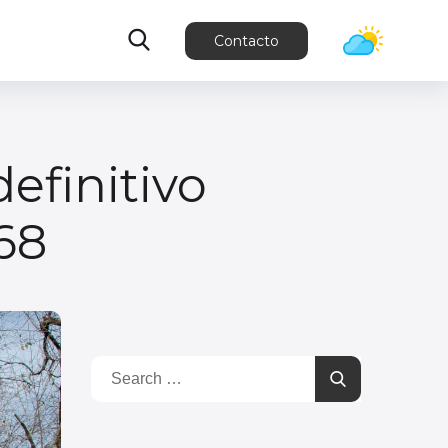
Contacto
efinitivo
68