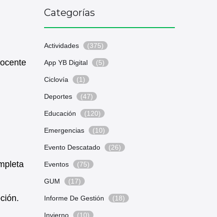
Categorías
Actividades
(375)
Docente
App YB Digital
(5)
Ciclovía
(1)
Deportes
(47)
Educación
(120)
Emergencias
(10)
Evento Descatado
(26)
mpleta
Eventos
(75)
GUM
(17)
ción.
Informe De Gestión
(18)
Invierno
(10)