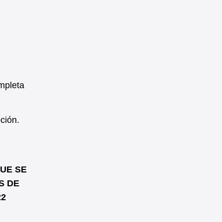
mpleta
ción.
QUE SE
S DE
22