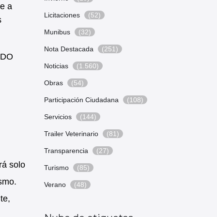
e a
Licitaciones
(52)
s
Munibus
(32)
Nota Destacada
(251)
MADO
Noticias
(1.560)
Obras
(54)
Participación Ciudadana
(108)
Servicios
(144)
Trailer Veterinario
(81)
Transparencia
(27)
rá solo
Turismo
(85)
ismo.
Verano
(48)
te,