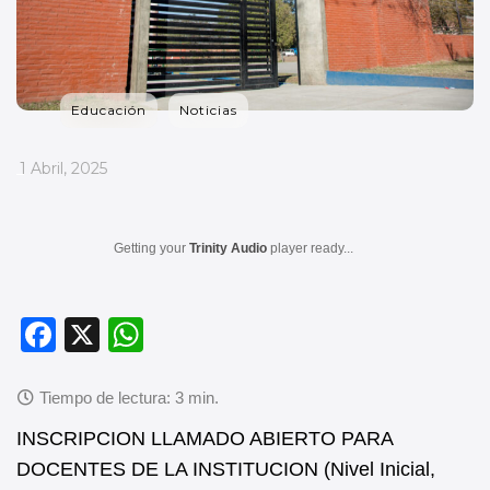
Educación
Noticias
_
1 Abril, 2025
Getting your
Trinity Audio
player ready...
F
X
W
a
h
c
at
e
s
INSCRIPCION LLAMADO ABIERTO PARA
b
A
DOCENTES DE LA INSTITUCION (Nivel Inicial,