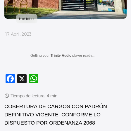
Noticias
_
17 Abril, 2023
Getting your
Trinity Audio
player ready...
F
X
W
a
h
c
at
e
s
COBERTURA DE CARGOS CON PADRÓN
b
A
DEFINITIVO VIGENTE CONFORME LO
DISPUESTO POR ORDENANZA 2068
o
p