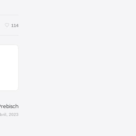
114
rebisch
bril, 2023