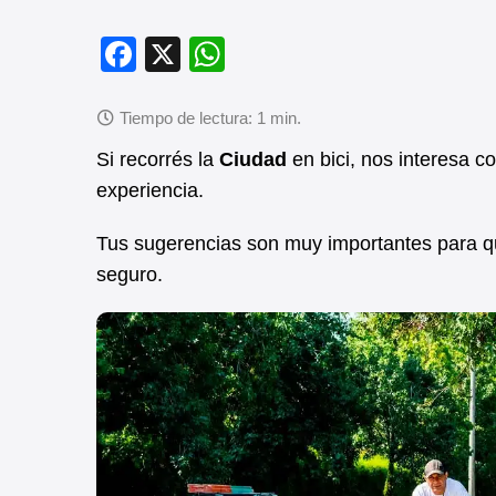
F
X
W
a
h
c
at
e
s
Si recorrés la
Ciudad
en bici, nos interesa 
b
A
experiencia.
o
p
Tus sugerencias son muy importantes para q
o
p
seguro.
k