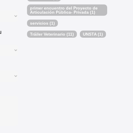
primer encuentro del Proyecto de
Articulación Pública- Privada
(1)
servicios
(1)
u
Tráiler Veterinario
(11)
UNSTA
(1)