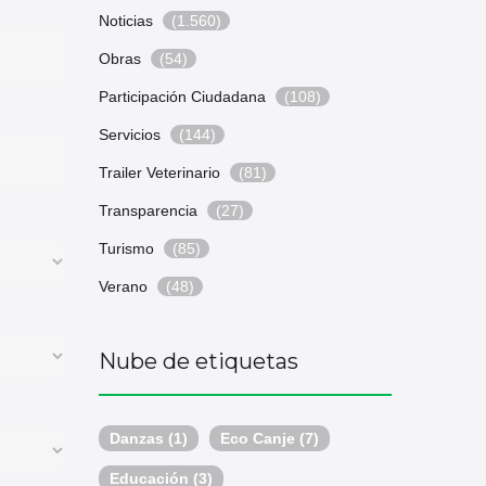
Noticias
(1.560)
Obras
(54)
Participación Ciudadana
(108)
Servicios
(144)
Trailer Veterinario
(81)
Transparencia
(27)
Turismo
(85)
Verano
(48)
Nube de etiquetas
Danzas
(1)
Eco Canje
(7)
Educación
(3)