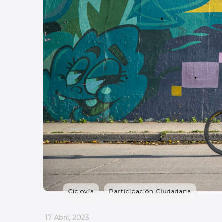
Ciclovía
Participación Ciudadana
_
17 Abril, 2023