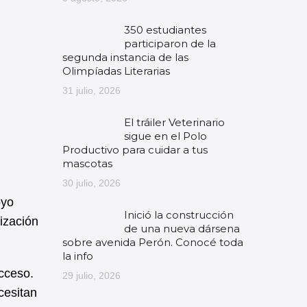
350 estudiantes
participaron de la
segunda instancia de las
Olimpíadas Literarias
31 julio, 2026
El tráiler Veterinario
sigue en el Polo
Productivo para cuidar a tus
mascotas
30 julio, 2026
oyo
Inició la construcción
rización
de una nueva dársena
sobre avenida Perón. Conocé toda
la info
acceso.
29 julio, 2026
cesitan