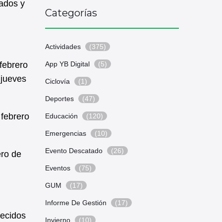
tados y
Categorías
Actividades
(375)
febrero
App YB Digital
(5)
 jueves
Ciclovía
(1)
Deportes
(47)
 febrero
Educación
(120)
Emergencias
(10)
Evento Descatado
(26)
ero de
Eventos
(75)
GUM
(17)
Informe De Gestión
(17)
lecidos
Invierno
(10)