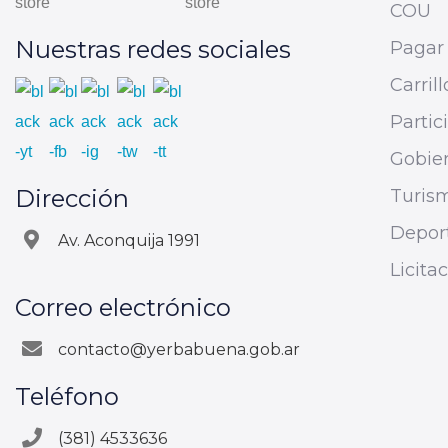
COU
Nuestras redes sociales
Pagar 
Carrill
Parti
Gobier
Dirección
Turis
Depor
Av. Aconquija 1991
Licita
Correo electrónico
contacto@yerbabuena.gob.ar
Teléfono
(381) 4533636