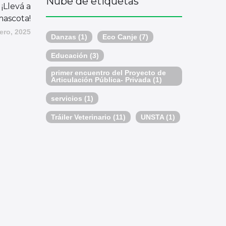
Nube de etiquetas
 ¡Llevá a
mascota!
ero, 2025
Danzas
(1)
Eco Canje
(7)
Educación
(3)
primer encuentro del Proyecto de
Articulación Pública- Privada
(1)
servicios
(1)
Tráiler Veterinario
(11)
UNSTA
(1)