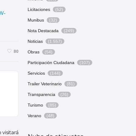
Licitaciones
(52)
W-
Munibus
(32)
Nota Destacada
(249)
Noticias
(1.557)
80
Obras
(54)
Participación Ciudadana
(107)
Servicios
(144)
Trailer Veterinario
(81)
Transparencia
(26)
Turismo
(85)
Verano
(48)
 visitará