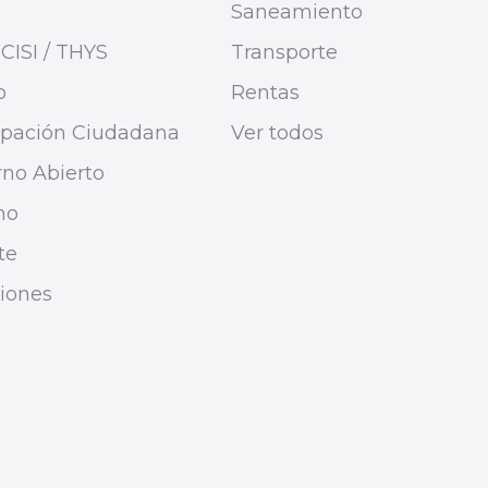
Saneamiento
CISI / THYS
Transporte
o
Rentas
cipación Ciudadana
Ver todos
no Abierto
mo
te
ciones