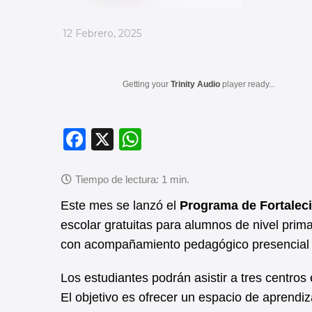
_
12 Febrero, 2025
Getting your
Trinity Audio
player ready...
F
X
W
a
h
c
at
e
s
Este mes se lanzó el
Programa de Fortalec
b
A
escolar gratuitas para alumnos de nivel primar
con acompañamiento pedagógico presencial en
o
p
o
p
Los estudiantes podrán asistir a tres centros
k
El objetivo es ofrecer un espacio de aprendiz