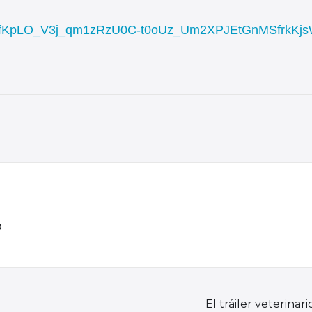
pQLSfKpLO_V3j_qm1zRzU0C-t0oUz_Um2XPJEtGnMSfrkKjs
o
El tráiler veterinario