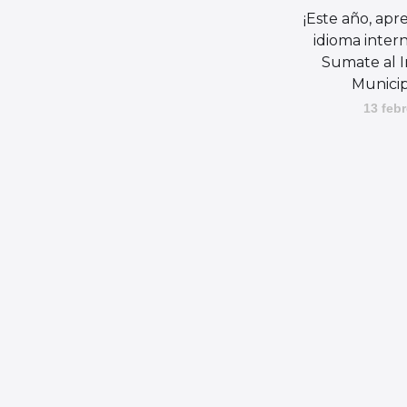
¡Este año, ap
idioma intern
Sumate al I
Municip
13 febr