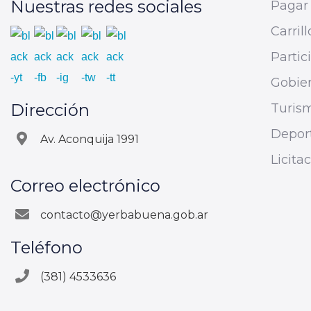
Nuestras redes sociales
Pagar 
Carrill
Parti
Gobier
Dirección
Turis
Depor
Av. Aconquija 1991
Licita
Correo electrónico
contacto@yerbabuena.gob.ar
Teléfono
(381) 4533636