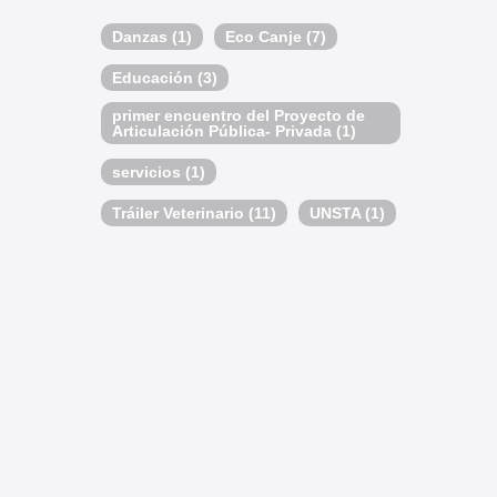
Danzas
(1)
Eco Canje
(7)
Educación
(3)
primer encuentro del Proyecto de
Articulación Pública- Privada
(1)
servicios
(1)
Tráiler Veterinario
(11)
UNSTA
(1)