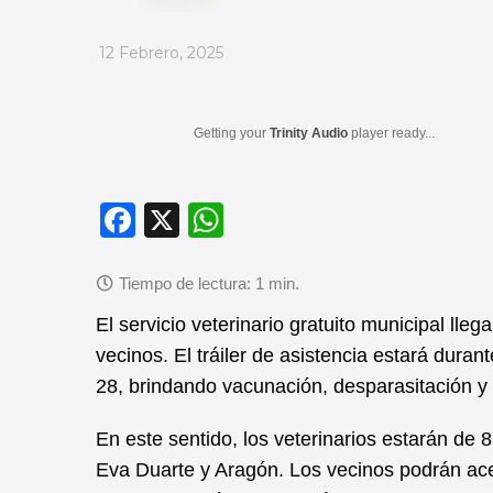
_
12 Febrero, 2025
Getting your
Trinity Audio
player ready...
F
X
W
a
h
c
at
e
s
El servicio veterinario gratuito municipal lleg
b
A
vecinos. El tráiler de asistencia estará dura
28, brindando vacunación, desparasitación y 
o
p
o
p
En este sentido, los veterinarios estarán de 8
k
Eva Duarte y Aragón. Los vecinos podrán ace