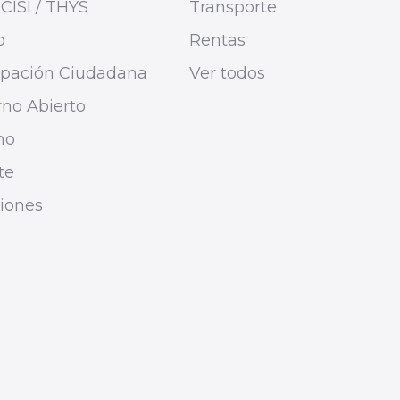
CISI / THYS
Transporte
o
Rentas
cipación Ciudadana
Ver todos
no Abierto
mo
te
ciones