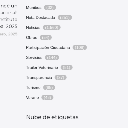
rendé un
Munibus
(32)
acional!
Nota Destacada
(251)
nstituto
al 2025
Noticias
(1.560)
ero, 2025
Obras
(54)
Participación Ciudadana
(108)
Servicios
(144)
Trailer Veterinario
(81)
Transparencia
(27)
Turismo
(85)
Verano
(48)
Nube de etiquetas