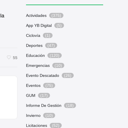
la
Actividades
(375)
App YB Digital
(5)
Ciclovía
(1)
Deportes
(47)
Educación
(120)
55
Emergencias
(10)
Evento Descatado
(26)
Eventos
(75)
GUM
(17)
Informe De Gestión
(18)
Invierno
(10)
Licitaciones
(52)