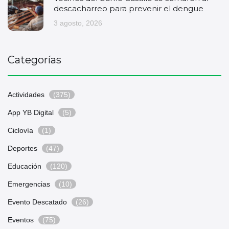
descacharreo para prevenir el dengue
3 agosto, 2026
Categorías
Actividades
(375)
App YB Digital
(5)
Ciclovía
(1)
Deportes
(47)
Educación
(120)
Emergencias
(10)
Evento Descatado
(26)
Eventos
(75)