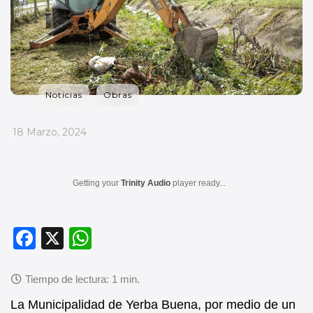
Noticias
Obras
_
18 Marzo, 2024
Getting your
Trinity Audio
player ready...
F
X
W
a
h
c
at
e
s
La Municipalidad de Yerba Buena, por medio de un