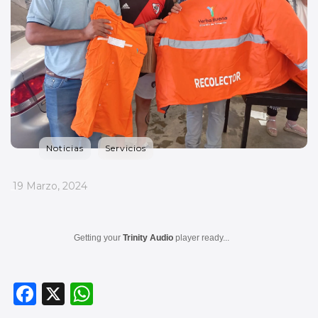
Noticias
Servicios
_
19 Marzo, 2024
Getting your
Trinity Audio
player ready...
F
X
W
a
h