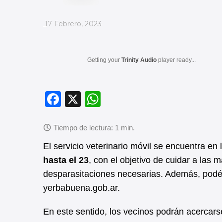
_
17 Febrero, 2023
Getting your
Trinity Audio
player ready...
F
X
W
a
h
c
at
e
s
El servicio veterinario móvil se encuentra en 
b
A
hasta el 23
, con el objetivo de cuidar a las
desparasitaciones necesarias. Además, podés
o
p
yerbabuena.gob.ar.
o
p
k
En este sentido, los vecinos podrán acercar