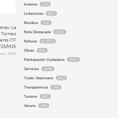
Invierno
(10)
Licitaciones
(52)
Munibus
(32)
ena»: La
Nota Destacada
(249)
l Torneo
enis ITF
Noticias
(1.557)
25/M25
Obras
(54)
ero, 2023
Participación Ciudadana
(107)
Servicios
(144)
Trailer Veterinario
(81)
Transparencia
(26)
Turismo
(85)
Verano
(48)