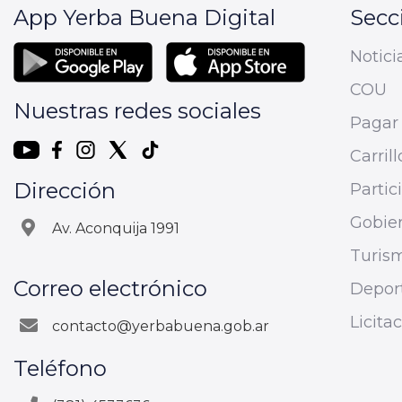
App Yerba Buena Digital
Secc
Notici
COU
Nuestras redes sociales
Pagar 
Carrill
Dirección
Parti
Gobier
Av. Aconquija 1991
Turis
Correo electrónico
Depor
Licita
contacto@yerbabuena.gob.ar
Teléfono