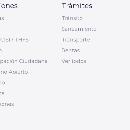
iones
Trámites
as
Tránsito
Saneamiento
CISI / THYS
Transporte
o
Rentas
cipación Ciudadana
Ver todos
no Abierto
mo
te
ciones