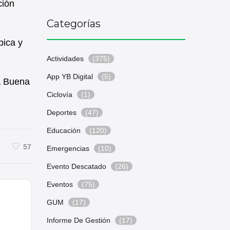
ción
Categorías
bica y
Actividades
(375)
App YB Digital
(5)
ba Buena
Ciclovía
(1)
Deportes
(47)
Educación
(120)
57
Emergencias
(10)
Evento Descatado
(26)
Eventos
(75)
GUM
(17)
Informe De Gestión
(17)