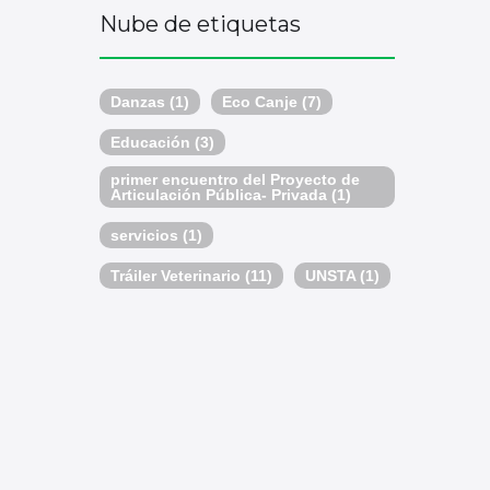
Nube de etiquetas
Danzas
(1)
Eco Canje
(7)
Educación
(3)
primer encuentro del Proyecto de
Articulación Pública- Privada
(1)
servicios
(1)
Tráiler Veterinario
(11)
UNSTA
(1)