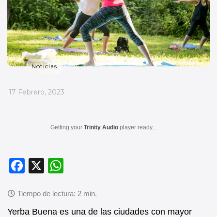
Noticias
_
17 Febrero, 2023
Getting your
Trinity Audio
player ready...
F
X
W
a
h
c
at
e
s
Yerba Buena es una de las ciudades con mayor