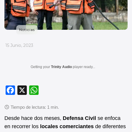
Noticias
_
15 Junio, 2023
Getting your
Trinity Audio
player ready...
F
X
W
a
h
c
at
e
s
Desde hace dos meses,
Defensa Civil
se enfoca
b
A
en recorrer los
locales comerciantes
de diferentes