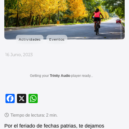
Actividades
Eventos
_
16 Junio, 2023
Getting your
Trinity Audio
player ready...
F
X
W
a
h
c
at
e
s
Por el feriado de fechas patrias, te dejamos