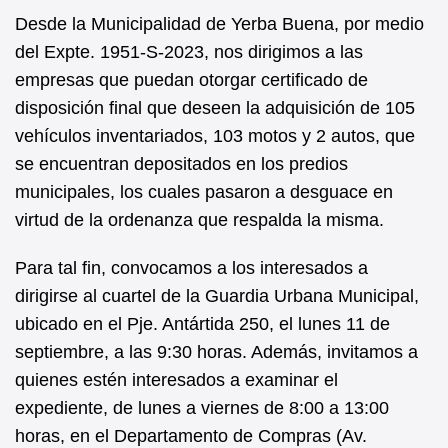
e
s
Desde la Municipalidad de Yerba Buena, por medio
b
A
del Expte. 1951-S-2023, nos dirigimos a las
empresas que puedan otorgar certificado de
o
p
disposición final que deseen la adquisición de 105
o
p
vehículos inventariados, 103 motos y 2 autos, que
k
se encuentran depositados en los predios
municipales, los cuales pasaron a desguace en
virtud de la ordenanza que respalda la misma.
Para tal fin, convocamos a los interesados a
dirigirse al cuartel de la Guardia Urbana Municipal,
ubicado en el Pje. Antártida 250, el lunes 11 de
septiembre, a las 9:30 horas. Además, invitamos a
quienes estén interesados a examinar el
expediente, de lunes a viernes de 8:00 a 13:00
horas, en el Departamento de Compras (Av.